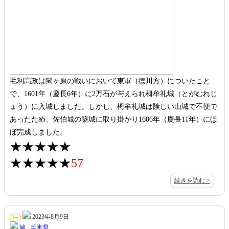
毛利高政は関ヶ原の戦いにおいて東軍（徳川方）についたこと
で、1601年（慶長6年）に2万石が与えられ栂牟礼城（とがむれじ
ょう）に入城しました。しかし、栂牟礼城は険しい山城で不便で
あったため、佐伯城の築城に取り掛かり1606年（慶長11年）にほ
ぼ完成しました。
★★★★★
★★★★★
57
続きを読む >
2023年8月9日
14
城
,
兵庫県