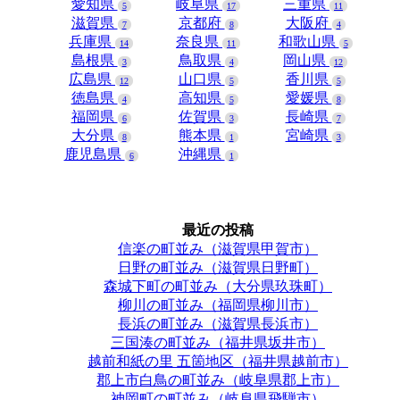
愛知県
岐阜県
三重県
5
17
11
滋賀県
京都府
大阪府
7
8
4
兵庫県
奈良県
和歌山県
14
11
5
島根県
鳥取県
岡山県
3
4
12
広島県
山口県
香川県
12
5
5
徳島県
高知県
愛媛県
4
5
8
福岡県
佐賀県
長崎県
6
3
7
大分県
熊本県
宮崎県
8
1
3
鹿児島県
沖縄県
6
1
最近の投稿
信楽の町並み（滋賀県甲賀市）
日野の町並み（滋賀県日野町）
森城下町の町並み（大分県玖珠町）
柳川の町並み（福岡県柳川市）
長浜の町並み（滋賀県長浜市）
三国湊の町並み（福井県坂井市）
越前和紙の里 五箇地区（福井県越前市）
郡上市白鳥の町並み（岐阜県郡上市）
神岡町の町並み（岐阜県飛騨市）