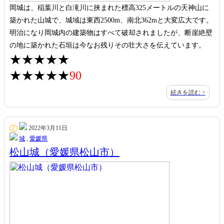
岡城は、稲葉川と白滝川に挟まれた標高325メートルの天神山に
築かれた山城で、城域は東西2500m、南北362mと大変広大です。
明治になり岡城内の建築物はすべて破却されましたが、断崖絶壁
の地に築かれた石垣は今なお残りその壮大さを伝えています。
★★★★★
★★★★★
90
続きを読む >
2022年3月11日
2
城
,
愛媛県
松山城（愛媛県松山市）