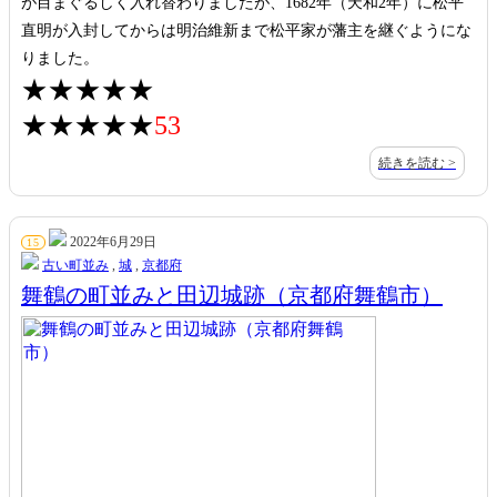
が目まぐるしく入れ替わりましたが、1682年（天和2年）に松平
直明が入封してからは明治維新まで松平家が藩主を継ぐようにな
りました。
★★★★★
★★★★★
53
続きを読む >
2022年6月29日
15
古い町並み
,
城
,
京都府
舞鶴の町並みと田辺城跡（京都府舞鶴市）