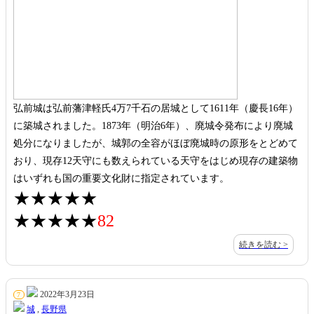
弘前城は弘前藩津軽氏4万7千石の居城として1611年（慶長16年）
に築城されました。1873年（明治6年）、廃城令発布により廃城
処分になりましたが、城郭の全容がほぼ廃城時の原形をとどめて
おり、現存12天守にも数えられている天守をはじめ現存の建築物
はいずれも国の重要文化財に指定されています。
★★★★★
★★★★★
82
続きを読む >
2022年3月23日
7
城
,
長野県