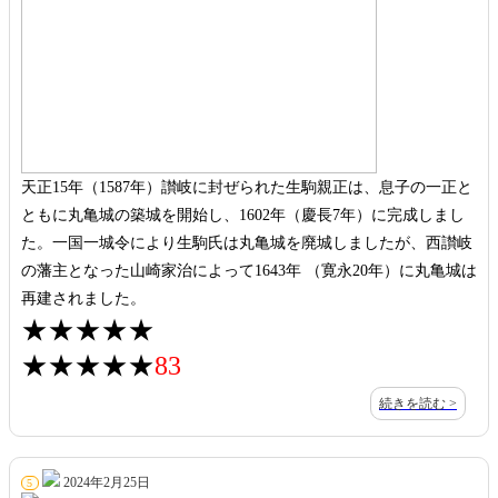
天正15年（1587年）讃岐に封ぜられた生駒親正は、息子の一正と
ともに丸亀城の築城を開始し、1602年（慶長7年）に完成しまし
た。一国一城令により生駒氏は丸亀城を廃城しましたが、西讃岐
の藩主となった山崎家治によって1643年 （寛永20年）に丸亀城は
再建されました。
★★★★★
★★★★★
83
続きを読む >
2024年2月25日
5