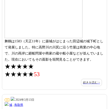
舞鶴は1583（天正11年）に築城がはじまった田辺城の城下町とし
て発展しました。特に高野川の川尻に沿う竹屋は商業の中心地
で、川の両岸に廻船問屋や商家の蔵や船小屋などが並んでいまし
た。現在においてもその面影を垣間見ることができます。
★★★★★
★★★★★
53
続きを読む >
2024年3月13日
16
城
,
鳥取県