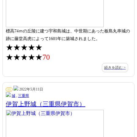
標高74ｍの丘陵に建つ宇和島城は、中世期にあった板島丸串城の
跡に藤堂高虎によって1601年に築城されました。
★★★★★
★★★★★
70
続きを読む >
2022年5月11日
11
城
,
三重県
伊賀上野城（三重県伊賀市）