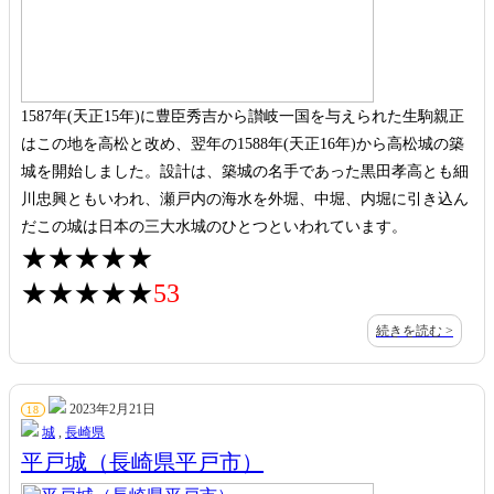
1587年(天正15年)に豊臣秀吉から讃岐一国を与えられた生駒親正
はこの地を高松と改め、翌年の1588年(天正16年)から高松城の築
城を開始しました。設計は、築城の名手であった黒田孝高とも細
川忠興ともいわれ、瀬戸内の海水を外堀、中堀、内堀に引き込ん
だこの城は日本の三大水城のひとつといわれています。
★★★★★
★★★★★
53
続きを読む >
2023年2月21日
18
城
,
長崎県
平戸城（長崎県平戸市）