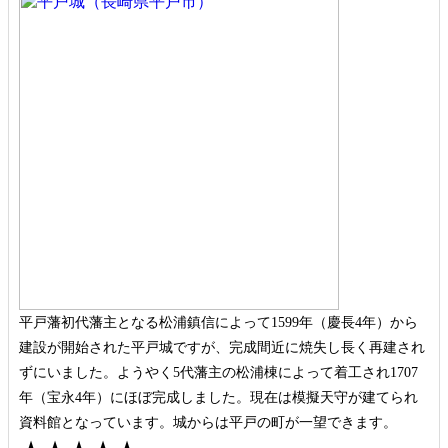
平戸藩初代藩主となる松浦鎮信によって1599年（慶長4年）から
建設が開始された平戸城ですが、完成間近に焼失し長く再建され
ずにいました。ようやく5代藩主の松浦棟によって着工され1707
年（宝永4年）にほぼ完成しました。現在は模擬天守が建てられ
資料館となっています。城からは平戸の町が一望できます。