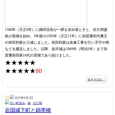
1580年（天正8年）に織田信長が一揆を攻め落とすと、佐久間盛
政が築城を始め、3年後の1583年（天正11年）に加賀藩初代藩主
の前田利家が入城しました。前田利家は改修工事を行い天守や櫓
などを建設しました。以降、金沢城は1869年（明治2年）まで加
賀藩前田家14代の居城であり続けました。
★★★★★
★★★★★
80
続きを読む >
2023年6月2日
9
古い町並み
,
城
,
山口県
岩国城下町と錦帯橋