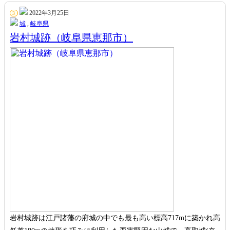
2022年3月25日
3
城
,
岐阜県
岩村城跡（岐阜県恵那市）
岩村城跡は江戸諸藩の府城の中でも最も高い標高717mに築かれ高