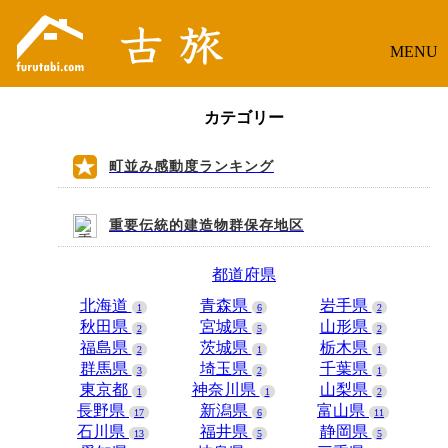
MENU
カテゴリー
町並み感動度ランキング
重要伝統的建造物群保存地区
都道府県
北海道
青森県
岩手県
1
6
2
秋田県
宮城県
山形県
2
5
2
福島県
茨城県
栃木県
2
1
1
群馬県
埼玉県
千葉県
3
2
1
東京都
神奈川県
山梨県
1
1
2
長野県
新潟県
富山県
17
6
11
石川県
福井県
静岡県
13
5
5