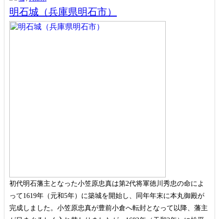
明石城（兵庫県明石市）
初代明石藩主となった小笠原忠真は第2代将軍徳川秀忠の命によ
って1619年（元和5年）に築城を開始し、同年年末に本丸御殿が
完成しました。小笠原忠真が豊前小倉へ転封となって以降、藩主