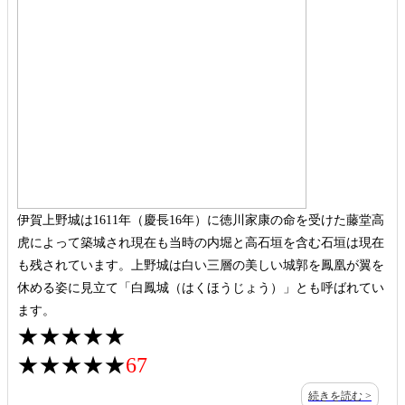
伊賀上野城は1611年（慶長16年）に徳川家康の命を受けた藤堂高
虎によって築城され現在も当時の内堀と高石垣を含む石垣は現在
も残されています。上野城は白い三層の美しい城郭を鳳凰が翼を
休める姿に見立て「白鳳城（はくほうじょう）」とも呼ばれてい
ます。
★★★★★
★★★★★
67
続きを読む >