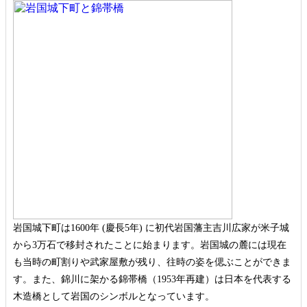
岩国城下町は1600年 (慶長5年) に初代岩国藩主吉川広家が米子城
から3万石で移封されたことに始まります。岩国城の麓には現在
も当時の町割りや武家屋敷が残り、往時の姿を偲ぶことができま
す。また、錦川に架かる錦帯橋（1953年再建）は日本を代表する
木造橋として岩国のシンボルとなっています。