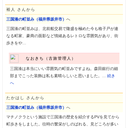
裕人 さんから
三国湊の町並み（福井県坂井市）
へ
三国湊の町並みは、北前船交易で隆盛を極めた今も格子戸が連
なる町家、豪商の面影など情緒あるレトロな雰囲気があり、街
歩きをや…
なおきち（古旅管理人）
三国湊は本当にいい雰囲気の町並みですよね。森田銀行の細
部までこった装飾は私も素晴らしいと思いました。…
続き
へ
たかはし さんから
三国湊の町並み（福井県坂井市）
へ
マチノクラという施設で三国湊の歴史を紹介するPVを見てから
町歩きをしました。往時の繁栄がしのばれる、見どころが多い