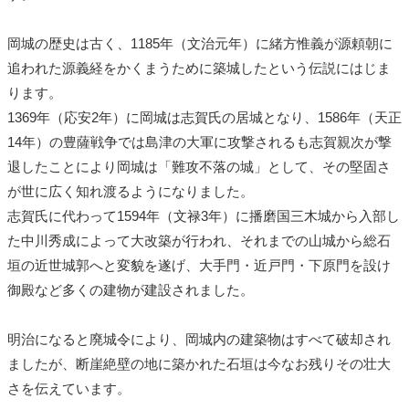
岡城の歴史は古く、1185年（文治元年）に緒方惟義が源頼朝に
追われた源義経をかくまうために築城したという伝説にはじま
ります。
1369年（応安2年）に岡城は志賀氏の居城となり、1586年（天正
14年）の豊薩戦争では島津の大軍に攻撃されるも志賀親次が撃
退したことにより岡城は「難攻不落の城」として、その堅固さ
が世に広く知れ渡るようになりました。
志賀氏に代わって1594年（文禄3年）に播磨国三木城から入部し
た中川秀成によって大改築が行われ、それまでの山城から総石
垣の近世城郭へと変貌を遂げ、大手門・近戸門・下原門を設け
御殿など多くの建物が建設されました。
明治になると廃城令により、岡城内の建築物はすべて破却され
ましたが、断崖絶壁の地に築かれた石垣は今なお残りその壮大
さを伝えています。