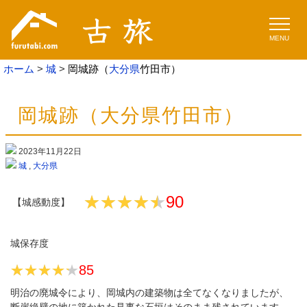
MENU
ホーム
城
岡城跡（
大分県
竹田市）
岡城跡（大分県竹田市）
2023年11月22日
城
,
大分県
★★★★★
★★★★★
90
【城感動度】
城保存度
★★★★★
★★★★★
85
明治の廃城令により、岡城内の建築物は全てなくなりましたが、