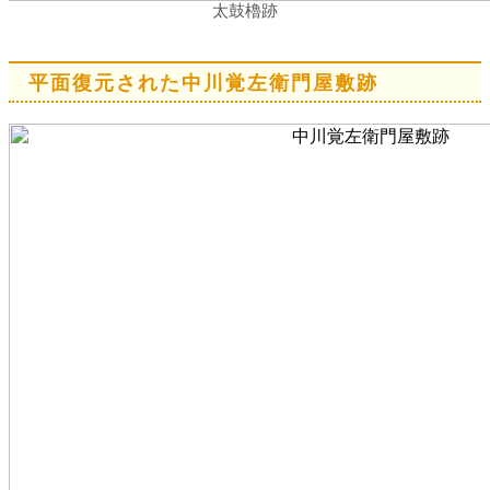
太鼓櫓跡
平面復元された中川覚左衛門屋敷跡