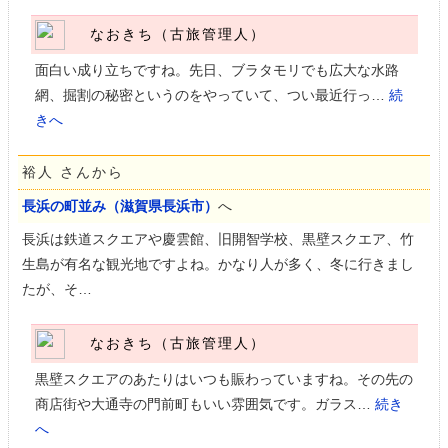
なおきち（古旅管理人）
面白い成り立ちですね。先日、ブラタモリでも広大な水路
網、掘割の秘密というのをやっていて、つい最近行っ…
続
きへ
裕人 さんから
長浜の町並み（滋賀県長浜市）
へ
長浜は鉄道スクエアや慶雲館、旧開智学校、黒壁スクエア、竹
生島が有名な観光地ですよね。かなり人が多く、冬に行きまし
たが、そ…
なおきち（古旅管理人）
黒壁スクエアのあたりはいつも賑わっていますね。その先の
商店街や大通寺の門前町もいい雰囲気です。ガラス…
続き
へ