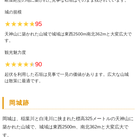
断崖絶壁の地に築かれた見事な石垣はそのまま残されています。
城の規模
★★★★★
★★★★★
95
天神山に築かれた山城で城域は東西2500m南北362mと大変広大で
す。
観光魅力度
★★★★★
★★★★★
90
起伏を利用した石垣は見事で一見の価値があります。広大な山城
は散策に最適です。
岡城跡
岡城は、稲葉川と白滝川に挟まれた標高325メートルの天神山に
築かれた山城で、城域は東西2500m、南北362mと大変広大で
す。