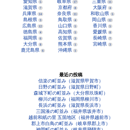
愛知県
岐阜県
三重県
5
17
11
滋賀県
京都府
大阪府
7
8
4
兵庫県
奈良県
和歌山県
14
11
5
島根県
鳥取県
岡山県
3
4
12
広島県
山口県
香川県
12
5
5
徳島県
高知県
愛媛県
4
5
8
福岡県
佐賀県
長崎県
6
3
7
大分県
熊本県
宮崎県
8
1
3
鹿児島県
沖縄県
6
1
最近の投稿
信楽の町並み（滋賀県甲賀市）
日野の町並み（滋賀県日野町）
森城下町の町並み（大分県玖珠町）
柳川の町並み（福岡県柳川市）
長浜の町並み（滋賀県長浜市）
三国湊の町並み（福井県坂井市）
越前和紙の里 五箇地区（福井県越前市）
郡上市白鳥の町並み（岐阜県郡上市）
神岡町の町並み（岐阜県飛騨市）