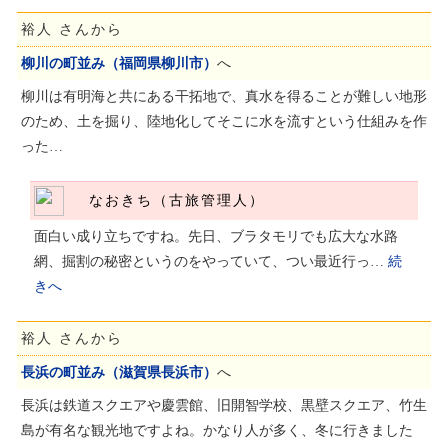
裕人 さんから
柳川の町並み（福岡県柳川市）
へ
柳川は有明海と共にある干拓地で、真水を得ることが難しい地形
のため、土を掘り、陸地化してそこに水を流すという仕組みを作
った…
なおきち（古旅管理人）
面白い成り立ちですね。先日、ブラタモリでも広大な水路
網、掘割の秘密というのをやっていて、つい最近行っ…
続
きへ
裕人 さんから
長浜の町並み（滋賀県長浜市）
へ
長浜は鉄道スクエアや慶雲館、旧開智学校、黒壁スクエア、竹生
島が有名な観光地ですよね。かなり人が多く、冬に行きました