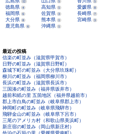
広島県
山口県
香川県
12
5
5
徳島県
高知県
愛媛県
4
5
8
福岡県
佐賀県
長崎県
6
3
7
大分県
熊本県
宮崎県
8
1
3
鹿児島県
沖縄県
6
1
最近の投稿
信楽の町並み（滋賀県甲賀市）
日野の町並み（滋賀県日野町）
森城下町の町並み（大分県玖珠町）
柳川の町並み（福岡県柳川市）
長浜の町並み（滋賀県長浜市）
三国湊の町並み（福井県坂井市）
越前和紙の里 五箇地区（福井県越前市）
郡上市白鳥の町並み（岐阜県郡上市）
神岡町の町並み（岐阜県飛騨市）
飛騨金山の町並み（岐阜県下呂市）
三尾のアメリカ村（和歌山県美浜町）
新庄宿の町並み（岡山県新庄村）
外泊の石垣の里（愛媛県愛南町）