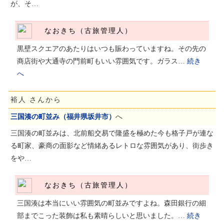
が、そ…
なおきち（古旅管理人）
黒壁スクエアのあたりはいつも賑わっていますね。その先の
商店街や大通寺の門前町もいい雰囲気です。ガラス…
続き
へ
裕人 さんから
三国湊の町並み（福井県坂井市）
へ
三国湊の町並みは、北前船交易で隆盛を極めた今も格子戸が連な
る町家、豪商の面影など情緒あるレトロな雰囲気があり、街歩き
をや…
なおきち（古旅管理人）
三国湊は本当にいい雰囲気の町並みですよね。森田銀行の細
部までこった装飾は私も素晴らしいと思いました。…
続き