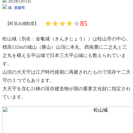
2022年3月11日
城
,
愛媛県
★★★★★
★★★★★
85
【町並み感動度】
松山城（別名：金亀城（きんきじょう））は松山市の中心、
標高132mの城山（勝山）山頂に本丸、西南麓に二之丸と三
之丸を構える平山城で日本三大平山城にも数えられていま
す。
山頂の大天守は江戸時代後期に再建されたもので現存十二天
守の１つでもあります。
大天守を含む21棟の現存建造物が国の重要文化財に指定され
ています。