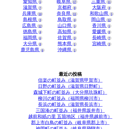
愛知県
岐阜県
三重県
5
17
11
滋賀県
京都府
大阪府
7
8
4
兵庫県
奈良県
和歌山県
14
11
5
島根県
鳥取県
岡山県
3
4
12
広島県
山口県
香川県
12
5
5
徳島県
高知県
愛媛県
4
5
8
福岡県
佐賀県
長崎県
6
3
7
大分県
熊本県
宮崎県
8
1
3
鹿児島県
沖縄県
6
1
最近の投稿
信楽の町並み（滋賀県甲賀市）
日野の町並み（滋賀県日野町）
森城下町の町並み（大分県玖珠町）
柳川の町並み（福岡県柳川市）
長浜の町並み（滋賀県長浜市）
三国湊の町並み（福井県坂井市）
越前和紙の里 五箇地区（福井県越前市）
郡上市白鳥の町並み（岐阜県郡上市）
神岡町の町並み（岐阜県飛騨市）