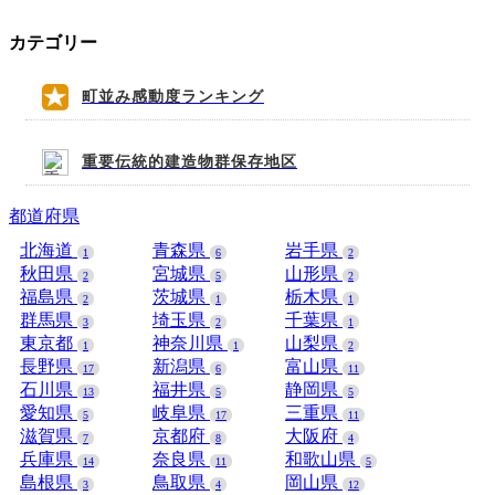
カテゴリー
町並み感動度ランキング
重要伝統的建造物群保存地区
都道府県
北海道
青森県
岩手県
1
6
2
秋田県
宮城県
山形県
2
5
2
福島県
茨城県
栃木県
2
1
1
群馬県
埼玉県
千葉県
3
2
1
東京都
神奈川県
山梨県
1
1
2
長野県
新潟県
富山県
17
6
11
石川県
福井県
静岡県
13
5
5
愛知県
岐阜県
三重県
5
17
11
滋賀県
京都府
大阪府
7
8
4
兵庫県
奈良県
和歌山県
14
11
5
島根県
鳥取県
岡山県
3
4
12