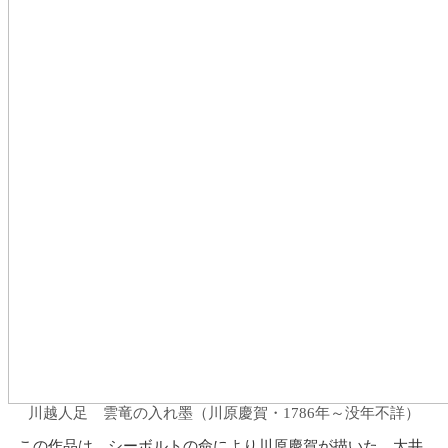
川越人足 雲竜の入れ墨（川原慶賀・1786年～没年不詳）
この作品は、シーボルトの命により川原慶賀が描いた、大井