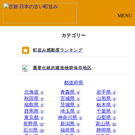
MENU
カテゴリー
町並み感動度ランキング
重要伝統的建造物群保存地区
都道府県
北海道
青森県
岩手県
1
6
2
秋田県
宮城県
山形県
2
5
2
福島県
茨城県
栃木県
2
1
1
群馬県
埼玉県
千葉県
3
2
1
東京都
神奈川県
山梨県
1
1
2
長野県
新潟県
富山県
17
6
11
石川県
福井県
静岡県
13
5
5