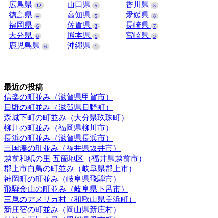
広島県
山口県
香川県
12
5
5
徳島県
高知県
愛媛県
4
5
8
福岡県
佐賀県
長崎県
6
3
7
大分県
熊本県
宮崎県
8
1
3
鹿児島県
沖縄県
6
1
最近の投稿
信楽の町並み（滋賀県甲賀市）
日野の町並み（滋賀県日野町）
森城下町の町並み（大分県玖珠町）
柳川の町並み（福岡県柳川市）
長浜の町並み（滋賀県長浜市）
三国湊の町並み（福井県坂井市）
越前和紙の里 五箇地区（福井県越前市）
郡上市白鳥の町並み（岐阜県郡上市）
神岡町の町並み（岐阜県飛騨市）
飛騨金山の町並み（岐阜県下呂市）
三尾のアメリカ村（和歌山県美浜町）
新庄宿の町並み（岡山県新庄村）