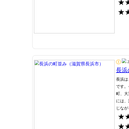
★
★
3
長浜
長浜は
です。
町、大
には、
じなが
★
★