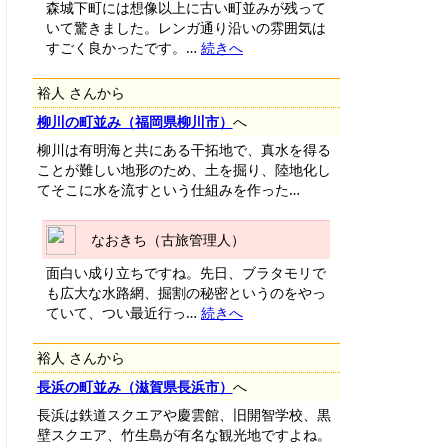
森城下町には想像以上に古い町並みが残って
いて驚きました。レンガ通り沿いの雰囲気は
すごく良かったです。…
続きへ
裕人 さんから
柳川の町並み（福岡県柳川市）
へ
柳川は有明海と共にある干拓地で、真水を得る
ことが難しい地形のため、土を掘り、陸地化し
てそこに水を流すという仕組みを作った…
なおきち（古旅管理人）
面白い成り立ちですね。先日、ブラタモリで
も広大な水路網、掘割の秘密というのをやっ
ていて、つい最近行っ…
続きへ
裕人 さんから
長浜の町並み（滋賀県長浜市）
へ
長浜は鉄道スクエアや慶雲館、旧開智学校、黒
壁スクエア、竹生島が有名な観光地ですよね。