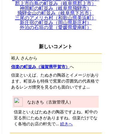
郡上市白鳥の町並み（岐阜県郡上市）
神岡町の町並み（岐阜県飛騨市）
飛騨金山の町並み（岐阜県下呂市）
三尾のアメリカ村（和歌山県美浜町）
新庄宿の町並み（岡山県新庄村）
外泊の石垣の里（愛媛県愛南町）
新しいコメント
裕人 さんから
信楽の町並み（滋賀県甲賀市）
へ
信楽といえば、たぬきの陶器とイメージがあり
ます。町並みも特殊で窯業の雰囲気の代表格で
あるレンガ煙突を見るのも面白いですよ…
なおきち（古旅管理人）
信楽といえばたぬきの陶器ですよね。町中の
至る所にたぬきがありますね。信楽だけでな
く各地のお店の軒先で…
続きへ