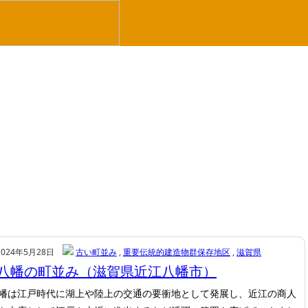
2024年5月28日
古い町並み
,
重要伝統的建造物群保存地区
,
滋賀県
八幡の町並み（滋賀県近江八幡市）
幡は江戸時代に湖上や陸上の交通の要衝地として発展し、近江の商人