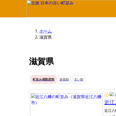
ホーム
滋賀県
滋賀県
町並み感動度順
新着順
古い順
1
近江
近江八