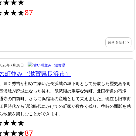
★★★★
★★★★
87
続きを読む >
2026年7月28日
古い町並み
,
滋賀県
の町並み（滋賀県長浜市）
、豊臣秀吉が初めて築いた長浜城の城下町として発展した歴史ある町
長浜城が廃城になった後も、琵琶湖の重要な港町、北国街道の宿場
通寺の門前町、さらに浜縮緬の産地として栄えました。現在も旧市街
江戸時代から明治時代にかけての町家が数多く残り、往時の面影を感
ら散策を楽しむことができます。
★★★★
★★★★
87