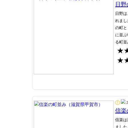
日野
日野は
れまし
の町と
に並ぶ
る町並
★
★
7
信楽
信楽は
ました