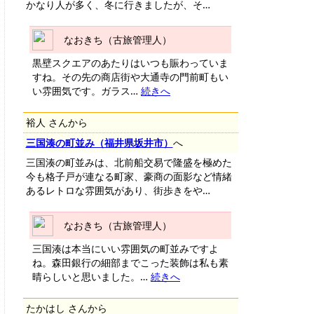
かなり人が多く、冬に行きましたが、そ…
なおきち（古旅管理人）
黒壁スクエアのあたりはいつも賑わっていま
すね。その先の商店街や大通寺の門前町もい
い雰囲気です。ガラス…
続きへ
裕人 さんから
三国湊の町並み（福井県坂井市）
へ
三国湊の町並みは、北前船交易で隆盛を極めた
今も格子戸が連なる町家、豪商の面影など情緒
あるレトロな雰囲気があり、街歩きをや…
なおきち（古旅管理人）
三国湊は本当にいい雰囲気の町並みですよ
ね。森田銀行の細部までこった装飾は私も素
晴らしいと思いました。…
続きへ
たかはし さんから