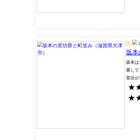
4
坂本
坂本は
展して
里坊が
★
★