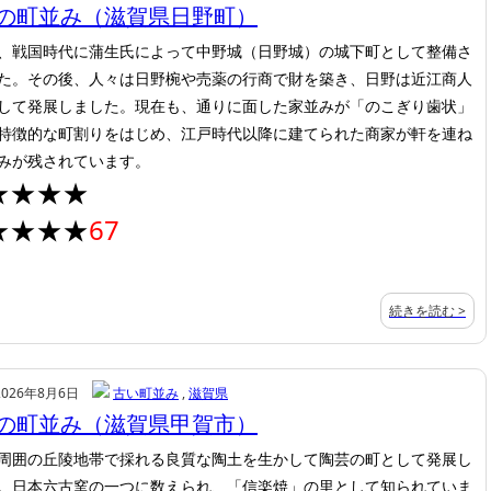
の町並み（滋賀県日野町）
、戦国時代に蒲生氏によって中野城（日野城）の城下町として整備さ
た。その後、人々は日野椀や売薬の行商で財を築き、日野は近江商人
して発展しました。現在も、通りに面した家並みが「のこぎり歯状」
特徴的な町割りをはじめ、江戸時代以降に建てられた商家が軒を連ね
みが残されています。
★★★★
★★★★
67
続きを読む >
2026年8月6日
古い町並み
,
滋賀県
の町並み（滋賀県甲賀市）
周囲の丘陵地帯で採れる良質な陶土を生かして陶芸の町として発展し
。日本六古窯の一つに数えられ、「信楽焼」の里として知られていま