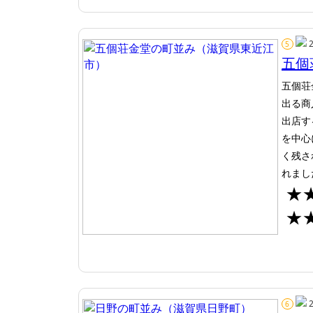
5
五個
五個荘
出る商
出店す
を中心
く残さ
れまし
★
★
6