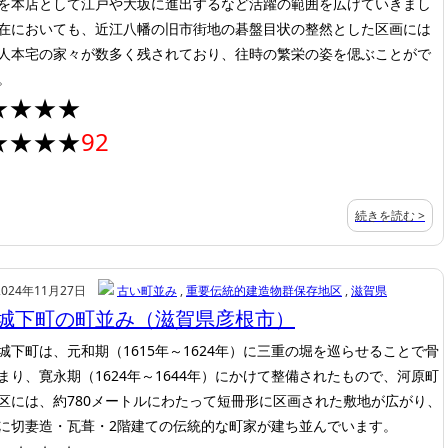
を本店として江戸や大坂に進出するなど活躍の範囲を広げていきまし
在においても、近江八幡の旧市街地の碁盤目状の整然とした区画には
人本宅の家々が数多く残されており、往時の繁栄の姿を偲ぶことがで
。
★★★★
★★★★
92
続きを読む >
2024年11月27日
古い町並み
,
重要伝統的建造物群保存地区
,
滋賀県
城下町の町並み（滋賀県彦根市）
城下町は、元和期（1615年～1624年）に三重の堀を巡らせることで骨
まり、寛永期（1624年～1644年）にかけて整備されたもので、河原町
区には、約780メートルにわたって短冊形に区画された敷地が広がり、
に切妻造・瓦葺・2階建ての伝統的な町家が建ち並んでいます。