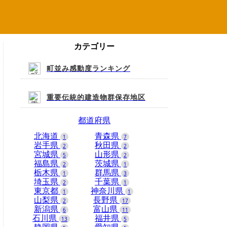
カテゴリー
町並み感動度ランキング
重要伝統的建造物群保存地区
都道府県
北海道
青森県
1
7
岩手県
秋田県
2
2
宮城県
山形県
5
2
福島県
茨城県
2
1
栃木県
群馬県
1
3
埼玉県
千葉県
2
1
東京都
神奈川県
1
1
山梨県
長野県
2
17
新潟県
富山県
6
11
石川県
福井県
13
5