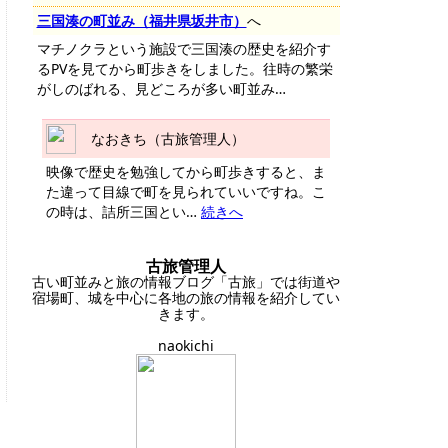
三国湊の町並み（福井県坂井市）
へ
マチノクラという施設で三国湊の歴史を紹介す
るPVを見てから町歩きをしました。往時の繁栄
がしのばれる、見どころが多い町並み…
なおきち（古旅管理人）
映像で歴史を勉強してから町歩きすると、ま
た違って目線で町を見られていいですね。こ
の時は、詰所三国とい…
続きへ
古旅管理人
古い町並みと旅の情報ブログ「古旅」では街道や
宿場町、城を中心に各地の旅の情報を紹介してい
きます。
naokichi