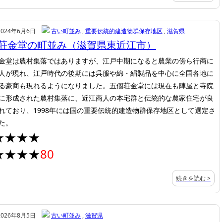
2024年6月6日
古い町並み
,
重要伝統的建造物群保存地区
,
滋賀県
荘金堂の町並み（滋賀県東近江市）
金堂は農村集落ではありますが、江戸中期になると農業の傍ら行商に
人が現れ、江戸時代の後期には呉服や綿・絹製品を中心に全国各地に
る豪商も現れるようになりました。五個荘金堂には現在も陣屋と寺院
に形成された農村集落に、近江商人の本宅群と伝統的な農家住宅が良
れており、1998年には国の重要伝統的建造物群保存地区として選定さ
た。
★★★★
★★★★
80
続きを読む >
2026年8月5日
古い町並み
,
滋賀県