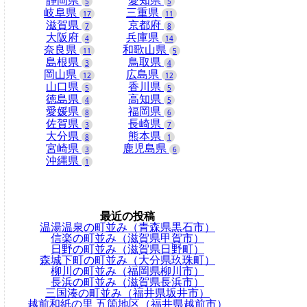
静岡県
愛知県
5
5
岐阜県
三重県
17
11
滋賀県
京都府
7
8
大阪府
兵庫県
4
14
奈良県
和歌山県
11
5
島根県
鳥取県
3
4
岡山県
広島県
12
12
山口県
香川県
5
5
徳島県
高知県
4
5
愛媛県
福岡県
8
6
佐賀県
長崎県
3
7
大分県
熊本県
8
1
宮崎県
鹿児島県
3
6
沖縄県
1
最近の投稿
温湯温泉の町並み（青森県黒石市）
信楽の町並み（滋賀県甲賀市）
日野の町並み（滋賀県日野町）
森城下町の町並み（大分県玖珠町）
柳川の町並み（福岡県柳川市）
長浜の町並み（滋賀県長浜市）
三国湊の町並み（福井県坂井市）
越前和紙の里 五箇地区（福井県越前市）