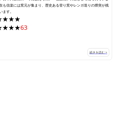
在も信楽には窯元が集まり、歴史ある登り窯やレンガ造りの煙突が残
います。
★★★★
★★★★
63
続きを読む >