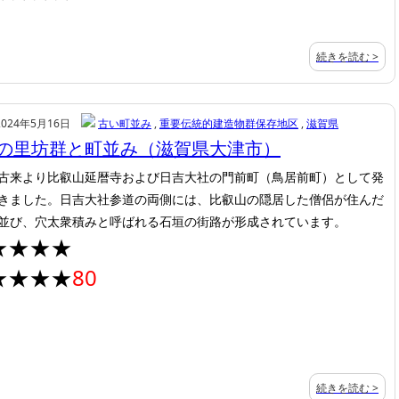
続きを読む >
2024年5月16日
古い町並み
,
重要伝統的建造物群保存地区
,
滋賀県
の里坊群と町並み（滋賀県大津市）
古来より比叡山延暦寺および日吉大社の門前町（鳥居前町）として発
きました。日吉大社参道の両側には、比叡山の隠居した僧侶が住んだ
並び、穴太衆積みと呼ばれる石垣の街路が形成されています。
★★★★
★★★★
80
続きを読む >