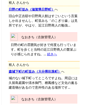
裕人 さんから
日野の町並み（滋賀県日野町）
へ
旧山中正吉邸や日野商人館はすごいという言葉
しか出ませんし、町並みも「のこぎり歯」は見
所ですが、やはり、近江日野商人の勉強…
なおきち（古旅管理人）
日野の町の雰囲気が好きで何度も行っていま
す。町を歩くと当時の近江日野商人の繁栄ぶ
りが感じられますね。…
続きへ
裕人 さんから
森城下町の町並み（大分県玖珠町）
へ
城のない城下町ってところですよね。周辺には
久留島庭園や清水御門、栖鳳楼など文化の薫る
建造物があるので意外性のある場所です…
なおきち（古旅管理人）