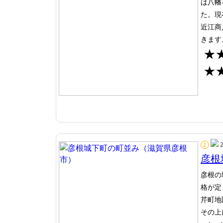
は八幡
た。現
近江商
きます
★
★
2
彦根
彦根の
格が定
芹町地
その上