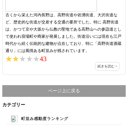
古くから栄えた河内長野は、高野街道や岩湧街道、大沢街道な
ど、歴史的な街道が交差する交通の要所でした。特に 高野街道
は、かつて京や大坂から仏教の聖地である高野山への参詣道とし
て使われ宿場町や商家が発展しました。街道沿いには現在も江戸
時代から続く伝統的な建物が点在しており、特に「高野街道酒蔵
通り」には風情ある町並みが残されています。
★★★★★
★★★★★
43
続きを読む >
ページ上に戻る
カテゴリー
町並み感動度ランキング