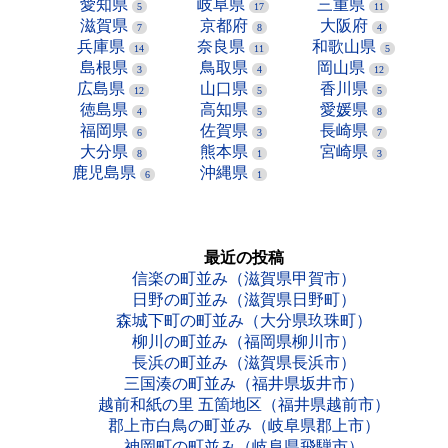
愛知県
岐阜県
三重県
5
17
11
滋賀県
京都府
大阪府
7
8
4
兵庫県
奈良県
和歌山県
14
11
5
島根県
鳥取県
岡山県
3
4
12
広島県
山口県
香川県
12
5
5
徳島県
高知県
愛媛県
4
5
8
福岡県
佐賀県
長崎県
6
3
7
大分県
熊本県
宮崎県
8
1
3
鹿児島県
沖縄県
6
1
最近の投稿
信楽の町並み（滋賀県甲賀市）
日野の町並み（滋賀県日野町）
森城下町の町並み（大分県玖珠町）
柳川の町並み（福岡県柳川市）
長浜の町並み（滋賀県長浜市）
三国湊の町並み（福井県坂井市）
越前和紙の里 五箇地区（福井県越前市）
郡上市白鳥の町並み（岐阜県郡上市）
神岡町の町並み（岐阜県飛騨市）