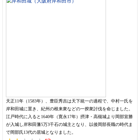
天正11年（1583年）、豊臣秀吉は天下統一の過程で、中村一氏を
岸和田城に置き、紀州の根来衆などの一揆衆討伐を命じました。
江戸時代に入ると1640年（寛永17年）摂津・高槻城より岡部宣勝
が入城し岸和田藩5万3千石の城主となり、以後岡部長職の時代ま
で岡部氏13代の居城となりました。