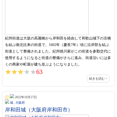
紀州街道は大坂の高麗橋から岸和田を経由して和歌山城下の京橋
を結ぶ南北往来の街道で、1602年（慶長7年）頃に沿岸部を結ぶ
街道として整備されました。紀州徳川家がこの街道を参勤交代に
使用するようになると街道の整備がさらに進み、街道沿いには多
くの商家や町屋が建ち並ぶようになりました。
★★★★★
★★★★★
63
続きを読む >
2022年10月27日
3
城
,
大阪府
岸和田城（大阪府岸和田市）