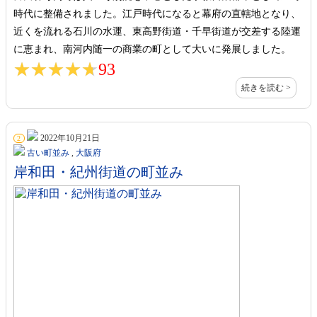
時代に整備されました。江戸時代になると幕府の直轄地となり、
近くを流れる石川の水運、東高野街道・千早街道が交差する陸運
に恵まれ、南河内随一の商業の町として大いに発展しました。
★★★★★
★★★★★
93
続きを読む >
2022年10月21日
2
古い町並み
,
大阪府
岸和田・紀州街道の町並み