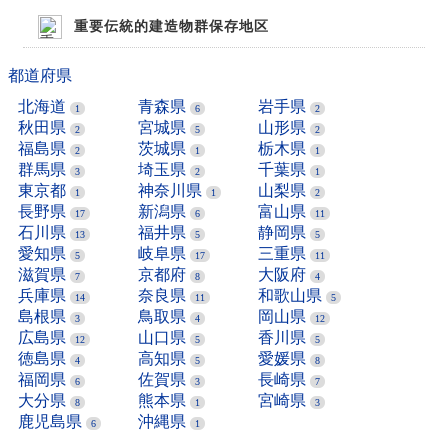
重要伝統的建造物群保存地区
都道府県
北海道
青森県
岩手県
1
6
2
秋田県
宮城県
山形県
2
5
2
福島県
茨城県
栃木県
2
1
1
群馬県
埼玉県
千葉県
3
2
1
東京都
神奈川県
山梨県
1
1
2
長野県
新潟県
富山県
17
6
11
石川県
福井県
静岡県
13
5
5
愛知県
岐阜県
三重県
5
17
11
滋賀県
京都府
大阪府
7
8
4
兵庫県
奈良県
和歌山県
14
11
5
島根県
鳥取県
岡山県
3
4
12
広島県
山口県
香川県
12
5
5
徳島県
高知県
愛媛県
4
5
8
福岡県
佐賀県
長崎県
6
3
7
大分県
熊本県
宮崎県
8
1
3
鹿児島県
沖縄県
6
1