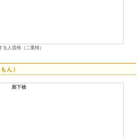
する人質櫓（二重櫓）
きもん）