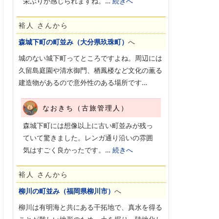
栄ぶりが感じられますね。…
続きへ
裕人 さんから
森城下町の町並み（大分県玖珠町）
へ
城のない城下町ってところですよね。周辺には
久留島庭園や清水御門、栖鳳楼など文化の薫る
建造物があるので意外性のある場所です…
なおきち（古旅管理人）
森城下町には想像以上に古い町並みが残っ
ていて驚きました。レンガ通り沿いの雰囲
気はすごく良かったです。…
続きへ
裕人 さんから
柳川の町並み（福岡県柳川市）
へ
柳川は有明海と共にある干拓地で、真水を得る