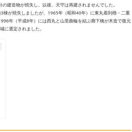
部分の建造物が焼失し、以後、天守は再建されませんでした。
櫓3棟が焼失しましたが、1965年（昭和40年）に東丸着到櫓・二重
996年（平成8年）には西丸と山里曲輪を結ぶ廊下橋が木造で復元
0名城に選定されました。
）