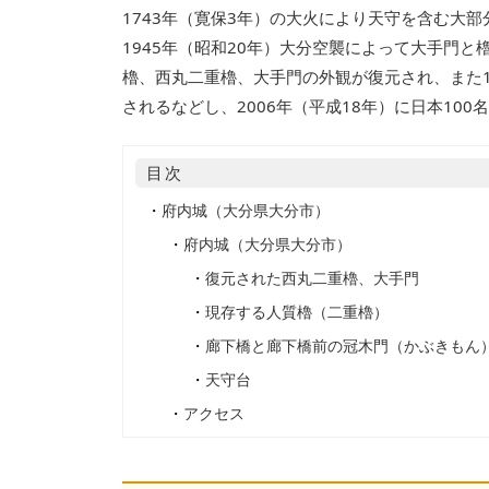
1743年（寛保3年）の大火により天守を含む大
1945年（昭和20年）大分空襲によって大手門と
櫓、西丸二重櫓、大手門の外観が復元され、また1
されるなどし、2006年（平成18年）に日本10
目次
・
府内城（大分県大分市）
・
府内城（大分県大分市）
・
復元された西丸二重櫓、大手門
・
現存する人質櫓（二重櫓）
・
廊下橋と廊下橋前の冠木門（かぶきもん
・
天守台
・
アクセス