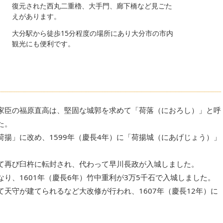
復元された西丸二重櫓、大手門、廊下橋など見ごた
えがあります。
大分駅から徒歩15分程度の場所にあり大分市の市内
観光にも便利です。
吉家臣の福原直高は、堅固な城郭を求めて「荷落（におろし）」と呼
た。
揚」に改め、1599年（慶長4年）に「荷揚城（にあげじょう）」
て再び臼杵に転封され、代わって早川長政が入城しました。
り、1601年（慶長6年）竹中重利が3万5千石で入城しました。
天守が建てられるなど大改修が行われ、1607年（慶長12年）に