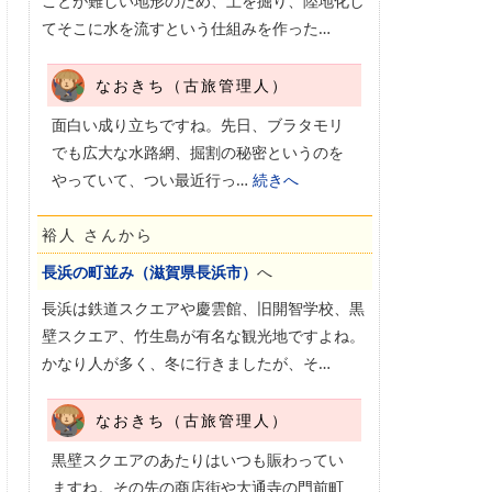
ことが難しい地形のため、土を掘り、陸地化し
てそこに水を流すという仕組みを作った…
なおきち（古旅管理人）
面白い成り立ちですね。先日、ブラタモリ
でも広大な水路網、掘割の秘密というのを
やっていて、つい最近行っ…
続きへ
裕人 さんから
長浜の町並み（滋賀県長浜市）
へ
長浜は鉄道スクエアや慶雲館、旧開智学校、黒
壁スクエア、竹生島が有名な観光地ですよね。
かなり人が多く、冬に行きましたが、そ…
なおきち（古旅管理人）
黒壁スクエアのあたりはいつも賑わってい
ますね。その先の商店街や大通寺の門前町