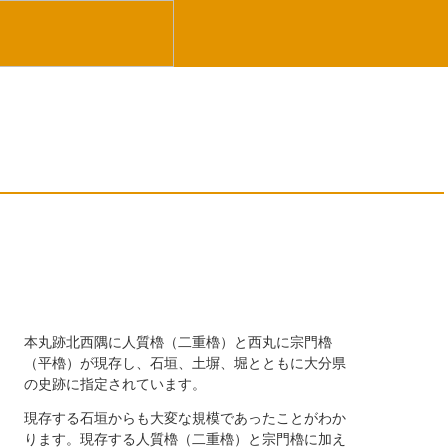
）
本丸跡北西隅に人質櫓（二重櫓）と西丸に宗門櫓
（平櫓）が現存し、石垣、土塀、堀とともに大分県
の史跡に指定されています。
現存する石垣からも大変な規模であったことがわか
ります。現存する人質櫓（二重櫓）と宗門櫓に加え