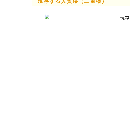
現存する人質櫓（二重櫓）