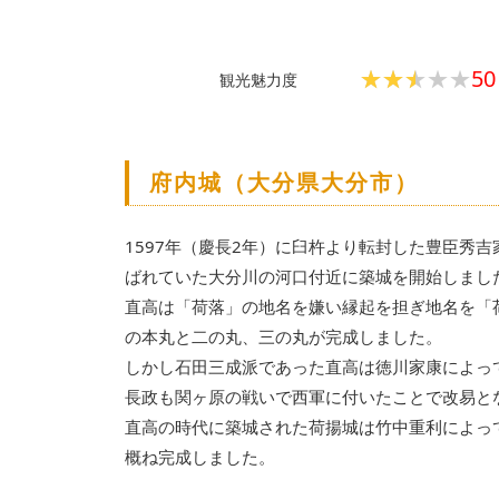
★★★★★
★★★★★
50
観光魅力度
府内城（大分県大分市）
1597年（慶長2年）に臼杵より転封した豊臣秀
ばれていた大分川の河口付近に築城を開始しまし
直高は「荷落」の地名を嫌い縁起を担ぎ地名を「荷
の本丸と二の丸、三の丸が完成しました。
しかし石田三成派であった直高は徳川家康によっ
長政も関ヶ原の戦いで西軍に付いたことで改易とな
直高の時代に築城された荷揚城は竹中重利によって
概ね完成しました。