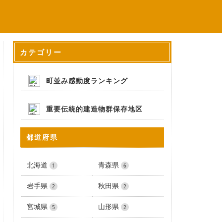
カテゴリー
町並み感動度ランキング
重要伝統的建造物群保存地区
都道府県
北海道
青森県
1
6
岩手県
秋田県
2
2
宮城県
山形県
5
2