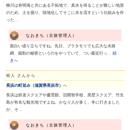
柳川は有明海と共にある干拓地で、真水を得ることが難しい地形
のため、土を掘り、陸地化してそこに水を流すという仕組みを作
った…
なおきち（古旅管理人）
面白い成り立ちですね。先日、ブラタモリでも広大な水路
網、掘割の秘密というのをやっていて、つい最近行っ…
続
きへ
裕人 さんから
長浜の町並み（滋賀県長浜市）
へ
長浜は鉄道スクエアや慶雲館、旧開智学校、黒壁スクエア、竹生
島が有名な観光地ですよね。かなり人が多く、冬に行きました
が、そ…
なおきち（古旅管理人）