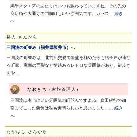
黒壁スクエアのあたりはいつも賑わっていますね。その先の
商店街や大通寺の門前町もいい雰囲気です。ガラス…
続き
へ
裕人 さんから
三国湊の町並み（福井県坂井市）
へ
三国湊の町並みは、北前船交易で隆盛を極めた今も格子戸が連な
る町家、豪商の面影など情緒あるレトロな雰囲気があり、街歩き
をや…
なおきち（古旅管理人）
三国湊は本当にいい雰囲気の町並みですよね。森田銀行の細
部までこった装飾は私も素晴らしいと思いました。…
続き
へ
たかはし さんから