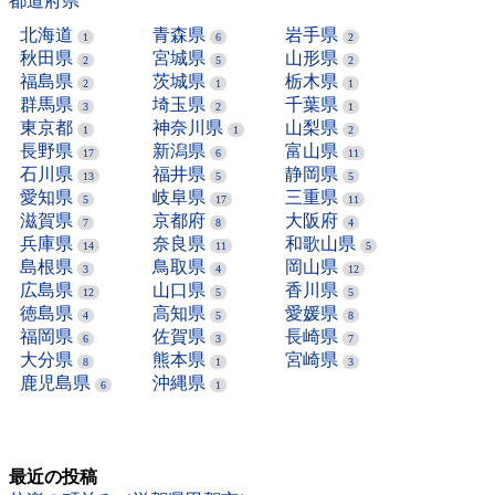
都道府県
北海道
青森県
岩手県
1
6
2
秋田県
宮城県
山形県
2
5
2
福島県
茨城県
栃木県
2
1
1
群馬県
埼玉県
千葉県
3
2
1
東京都
神奈川県
山梨県
1
1
2
長野県
新潟県
富山県
17
6
11
石川県
福井県
静岡県
13
5
5
愛知県
岐阜県
三重県
5
17
11
滋賀県
京都府
大阪府
7
8
4
兵庫県
奈良県
和歌山県
14
11
5
島根県
鳥取県
岡山県
3
4
12
広島県
山口県
香川県
12
5
5
徳島県
高知県
愛媛県
4
5
8
福岡県
佐賀県
長崎県
6
3
7
大分県
熊本県
宮崎県
8
1
3
鹿児島県
沖縄県
6
1
最近の投稿