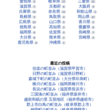
愛知県
岐阜県
三重県
5
17
11
滋賀県
京都府
大阪府
7
8
4
兵庫県
奈良県
和歌山県
14
11
5
島根県
鳥取県
岡山県
3
4
12
広島県
山口県
香川県
12
5
5
徳島県
高知県
愛媛県
4
5
8
福岡県
佐賀県
長崎県
6
3
7
大分県
熊本県
宮崎県
8
1
3
鹿児島県
沖縄県
6
1
最近の投稿
信楽の町並み（滋賀県甲賀市）
日野の町並み（滋賀県日野町）
森城下町の町並み（大分県玖珠町）
柳川の町並み（福岡県柳川市）
長浜の町並み（滋賀県長浜市）
三国湊の町並み（福井県坂井市）
越前和紙の里 五箇地区（福井県越前市）
郡上市白鳥の町並み（岐阜県郡上市）
神岡町の町並み（岐阜県飛騨市）