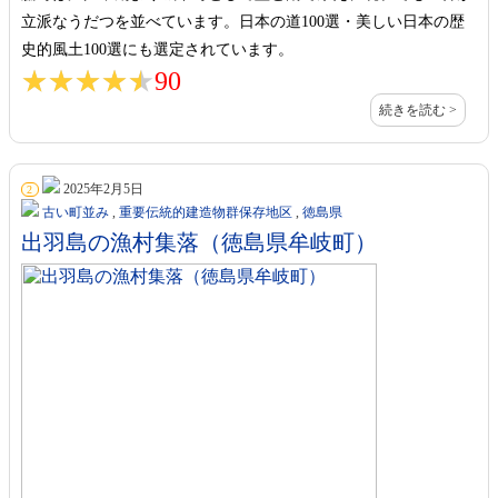
立派なうだつを並べています。日本の道100選・美しい日本の歴
史的風土100選にも選定されています。
★★★★★
★★★★★
90
続きを読む >
2025年2月5日
2
古い町並み
,
重要伝統的建造物群保存地区
,
徳島県
出羽島の漁村集落（徳島県牟岐町）