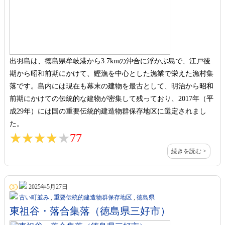
出羽島は、徳島県牟岐港から3.7kmの沖合に浮かぶ島で、江戸後
期から昭和前期にかけて、鰹漁を中心とした漁業で栄えた漁村集
落です。島内には現在も幕末の建物を最古として、明治から昭和
前期にかけての伝統的な建物が密集して残っており、2017年（平
成29年）には国の重要伝統的建造物群保存地区に選定されまし
た。
★★★★★
★★★★★
77
続きを読む >
2025年5月27日
3
古い町並み
,
重要伝統的建造物群保存地区
,
徳島県
東祖谷・落合集落（徳島県三好市）