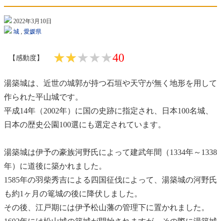
2022年3月10日
城
,
愛媛県
★★★★★
★★★★★
40
【感動度】
湯築城は、近世の城郭が持つ石垣や天守が無く地形を用して
作られた平山城です。
平成14年（2002年）に国の史跡に指定され、日本100名城、
日本の歴史公園100選にも選定されています。
湯築城は伊予の豪族河野氏によって建武年間（1334年～1338
年）に道後に築かれました。
1585年の羽柴秀吉による四国征伐によって、湯築城の河野氏
も約1ヶ月の篭城の後に降伏しました。
その後、江戸期には伊予松山藩の管理下に置かれました。