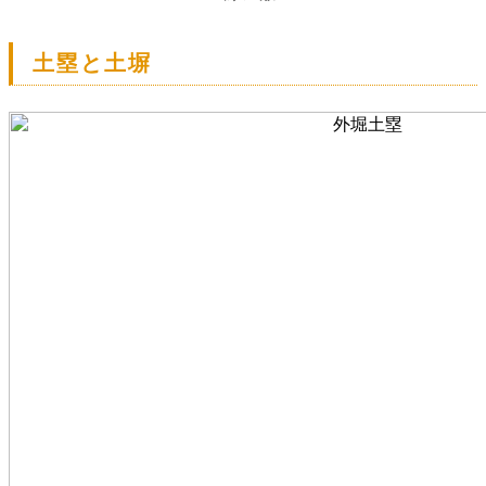
土塁と土塀