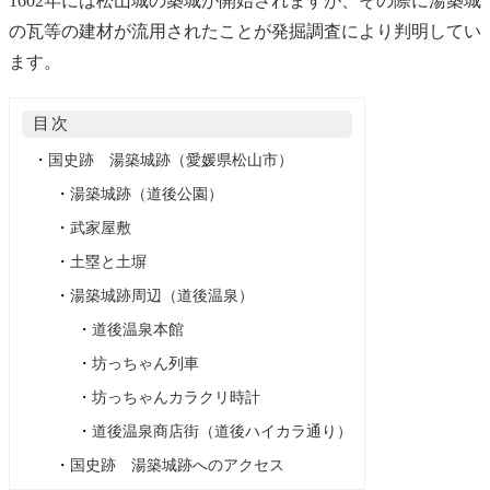
1602年には松山城の築城が開始されますが、その際に湯築城
の瓦等の建材が流用されたことが発掘調査により判明してい
ます。
目次
・
国史跡 湯築城跡（愛媛県松山市）
・
湯築城跡（道後公園）
・
武家屋敷
・
土塁と土塀
・
湯築城跡周辺（道後温泉）
・
道後温泉本館
・
坊っちゃん列車
・
坊っちゃんカラクリ時計
・
道後温泉商店街（道後ハイカラ通り）
・
国史跡 湯築城跡へのアクセス