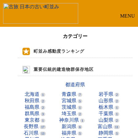
MENU
カテゴリー
町並み感動度ランキング
重要伝統的建造物群保存地区
都道府県
北海道
青森県
岩手県
1
7
2
秋田県
宮城県
山形県
2
5
2
福島県
茨城県
栃木県
2
1
1
群馬県
埼玉県
千葉県
3
2
1
東京都
神奈川県
山梨県
1
1
2
長野県
新潟県
富山県
17
6
11
石川県
福井県
静岡県
13
5
5