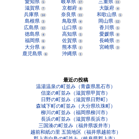
愛知県
岐阜県
三重県
5
17
11
滋賀県
京都府
大阪府
7
8
4
兵庫県
奈良県
和歌山県
14
11
5
島根県
鳥取県
岡山県
3
4
12
広島県
山口県
香川県
12
5
5
徳島県
高知県
愛媛県
4
5
8
福岡県
佐賀県
長崎県
6
3
7
大分県
熊本県
宮崎県
8
1
3
鹿児島県
沖縄県
6
1
最近の投稿
温湯温泉の町並み（青森県黒石市）
信楽の町並み（滋賀県甲賀市）
日野の町並み（滋賀県日野町）
森城下町の町並み（大分県玖珠町）
柳川の町並み（福岡県柳川市）
長浜の町並み（滋賀県長浜市）
三国湊の町並み（福井県坂井市）
越前和紙の里 五箇地区（福井県越前市）
郡上市白鳥の町並み（岐阜県郡上市）