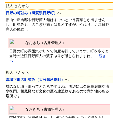
裕人 さんから
日野の町並み（滋賀県日野町）
へ
旧山中正吉邸や日野商人館はすごいという言葉しか出ません
し、町並みも「のこぎり歯」は見所ですが、やはり、近江日野
商人の勉強…
なおきち（古旅管理人）
日野の町の雰囲気が好きで何度も行っています。町を歩くと
当時の近江日野商人の繁栄ぶりが感じられますね。…
続き
へ
裕人 さんから
森城下町の町並み（大分県玖珠町）
へ
城のない城下町ってところですよね。周辺には久留島庭園や清
水御門、栖鳳楼など文化の薫る建造物があるので意外性のある
場所です…
なおきち（古旅管理人）
森城下町には想像以上に古い町並みが残っていて驚きまし