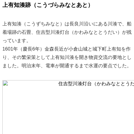
上有知湊跡（こうづらみなとあと）
上有知湊（こうずちみなと）は長良川沿いにある川湊で、船
着場跡の石畳、住吉型川湊灯台（かわみなととうだい）が残
っています。
1601年（慶長6年）金森長近が小倉山城と城下町上有知を作
り、その繁栄策として上有知川湊を開き物資交流の要地とし
ました。明治末年、電車が開通するまで水運の要点でした。