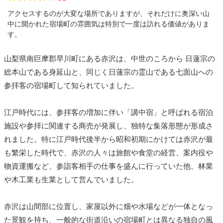
アクセスするのが大変な場所でありますが、それだけに奥深い山
中に開かれた宿場町の雰囲気は特別で一度は訪れる価値がありま
す。
山梨県南巨摩郡早川町にある赤沢は、中世のころから 日蓮宗の
総本山である身延山と、同じく日蓮宗の霊山である七面山への
参拝客の宿場町して知られていました。
江戸時代には、参拝客の増加に伴い「講中宿」と呼ばれる宿泊
施設や参拝に関連する商売が発展し、独特な集落形態が形成さ
れました。特に江戸時代後半から昭和初期にかけては赤沢が最
も繁栄した時代で、赤沢の人々は旅館や食堂の経営、案内役や
物資運搬など、参詣客相手の仕事を盛んに行っていた他、林業
や木工業も生業として営んでいました。
赤沢は山間部に位置し、家屋以外に畑や水場などが一体となっ
た景観を持ち、一般的な街道沿いの宿場町とは異なる独自の風