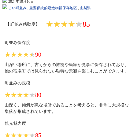
2024年10月16日
古い町並み
,
重要伝統的建造物群保存地区
,
山梨県
★★★★★
★★★★★
85
【町並み感動度】
町並み保存度
★★★★★
★★★★★
90
山深い場所に、古くからの旅籠や民家が見事に保存されており、
他の宿場町では見られない独特な景観を楽しむことができます。
町並みの規模
★★★★★
★★★★★
80
山深く、傾斜が急な場所であることを考えると、非常に大規模な
集落が形成されています。
観光魅力度
★★★★★
★★★★★
85