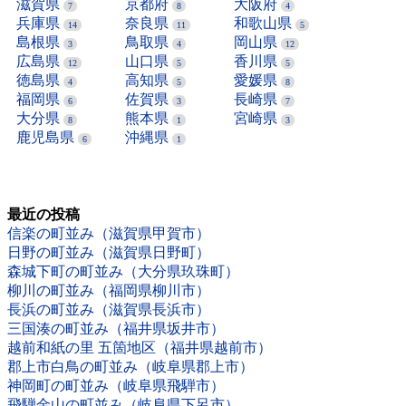
滋賀県
京都府
大阪府
7
8
4
兵庫県
奈良県
和歌山県
14
11
5
島根県
鳥取県
岡山県
3
4
12
広島県
山口県
香川県
12
5
5
徳島県
高知県
愛媛県
4
5
8
福岡県
佐賀県
長崎県
6
3
7
大分県
熊本県
宮崎県
8
1
3
鹿児島県
沖縄県
6
1
最近の投稿
信楽の町並み（滋賀県甲賀市）
日野の町並み（滋賀県日野町）
森城下町の町並み（大分県玖珠町）
柳川の町並み（福岡県柳川市）
長浜の町並み（滋賀県長浜市）
三国湊の町並み（福井県坂井市）
越前和紙の里 五箇地区（福井県越前市）
郡上市白鳥の町並み（岐阜県郡上市）
神岡町の町並み（岐阜県飛騨市）
飛騨金山の町並み（岐阜県下呂市）