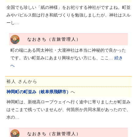
全国でも珍しい「紙の神様」をお祀りする神社がですよね。町並
みやパピルス館は行き和紙づくりを勉強しましたが、神社はスル
ーし…
なおきち（古旅管理人）
町の端にある岡太神社・大瀧神社は本当に神秘的で良かった
です。古い町並みにあまり興味がない方にも、ここ…
続き
へ
裕人 さんから
神岡町の町並み（岐阜県飛騨市）
へ
神岡町は、新穂高ロープウェイへ行く途中に寄りましたが町並み
はそこまで残っていませんが、何箇所か共同水屋があったので、
水の…
なおきち（古旅管理人）