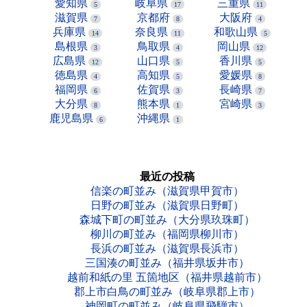
愛知県
岐阜県
三重県
5
17
11
滋賀県
京都府
大阪府
7
8
4
兵庫県
奈良県
和歌山県
14
11
5
島根県
鳥取県
岡山県
3
4
12
広島県
山口県
香川県
12
5
5
徳島県
高知県
愛媛県
4
5
8
福岡県
佐賀県
長崎県
6
3
7
大分県
熊本県
宮崎県
8
1
3
鹿児島県
沖縄県
6
1
最近の投稿
信楽の町並み（滋賀県甲賀市）
日野の町並み（滋賀県日野町）
森城下町の町並み（大分県玖珠町）
柳川の町並み（福岡県柳川市）
長浜の町並み（滋賀県長浜市）
三国湊の町並み（福井県坂井市）
越前和紙の里 五箇地区（福井県越前市）
郡上市白鳥の町並み（岐阜県郡上市）
神岡町の町並み（岐阜県飛騨市）