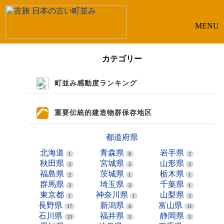
MENU
カテゴリー
町並み感動度ランキング
重要伝統的建造物群保存地区
都道府県
北海道
青森県
岩手県
1
6
2
秋田県
宮城県
山形県
2
5
2
福島県
茨城県
栃木県
2
1
1
群馬県
埼玉県
千葉県
3
2
1
東京都
神奈川県
山梨県
1
1
2
長野県
新潟県
富山県
17
6
11
石川県
福井県
静岡県
13
5
5