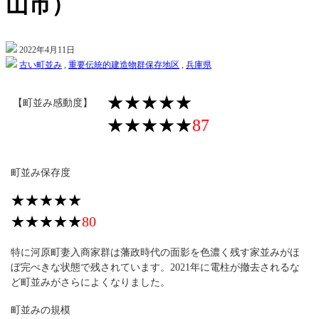
山市）
2022年4月11日
古い町並み
,
重要伝統的建造物群保存地区
,
兵庫県
★★★★★
【町並み感動度】
★★★★★
87
町並み保存度
★★★★★
★★★★★
80
特に河原町妻入商家群は藩政時代の面影を色濃く残す家並みがほ
ぼ完ぺきな状態で残されています。2021年に電柱が撤去されるな
ど町並みがさらによくなりました。
町並みの規模