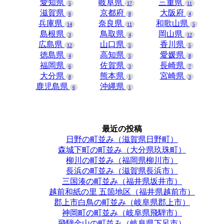
愛知県
岐阜県
三重県
5
17
11
滋賀県
京都府
大阪府
6
8
4
兵庫県
奈良県
和歌山県
14
11
5
島根県
鳥取県
岡山県
3
4
12
広島県
山口県
香川県
12
5
5
徳島県
高知県
愛媛県
4
5
8
福岡県
佐賀県
長崎県
6
3
7
大分県
熊本県
宮崎県
8
1
3
鹿児島県
沖縄県
6
1
最近の投稿
日野の町並み（滋賀県日野町）
森城下町の町並み（大分県玖珠町）
柳川の町並み（福岡県柳川市）
長浜の町並み（滋賀県長浜市）
三国湊の町並み（福井県坂井市）
越前和紙の里 五箇地区（福井県越前市）
郡上市白鳥の町並み（岐阜県郡上市）
神岡町の町並み（岐阜県飛騨市）
飛騨金山の町並み（岐阜県下呂市）