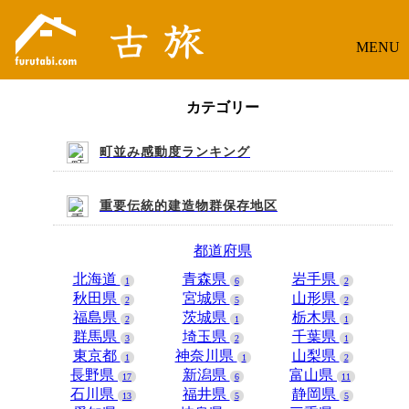
MENU
カテゴリー
町並み感動度ランキング
重要伝統的建造物群保存地区
都道府県
北海道
青森県
岩手県
1
6
2
秋田県
宮城県
山形県
2
5
2
福島県
茨城県
栃木県
2
1
1
群馬県
埼玉県
千葉県
3
2
1
東京都
神奈川県
山梨県
1
1
2
長野県
新潟県
富山県
17
6
11
石川県
福井県
静岡県
13
5
5