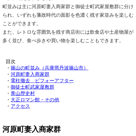
町並みは主に河原町妻入商家群と御徒士町武家屋敷群に分け
られ、いずれも藩政時代の面影を色濃く残す家並みを楽しむ
ことができます。
また、レトロな雰囲気を残す商店街には飲食店や土産物屋が
多く並び、食べ歩きや買い物を楽しむこともできます。
目次
・
篠山の町並み（兵庫県丹波篠山市）
・
河原町妻入商家群
・
電柱撤去 ビフォーアフター
・
御徒士町武家屋敷群
・
青山歴史村
・
大正ロマン館・その他
・
アクセス
河原町妻入商家群