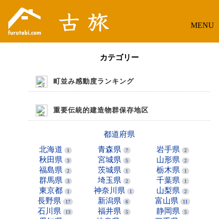
MENU
カテゴリー
町並み感動度ランキング
重要伝統的建造物群保存地区
都道府県
北海道
青森県
岩手県
1
7
2
秋田県
宮城県
山形県
3
5
2
福島県
茨城県
栃木県
2
1
1
群馬県
埼玉県
千葉県
3
2
1
東京都
神奈川県
山梨県
1
1
2
長野県
新潟県
富山県
17
6
11
石川県
福井県
静岡県
13
5
5