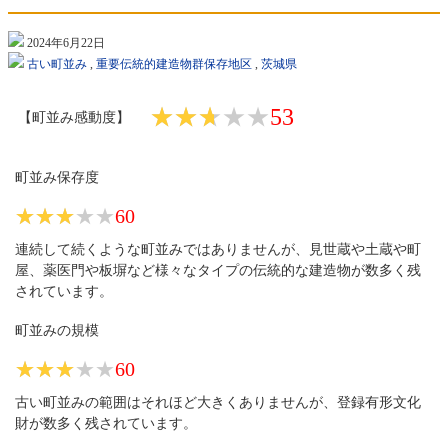
2024年6月22日
古い町並み
,
重要伝統的建造物群保存地区
,
茨城県
★★★★★
★★★★★
53
【町並み感動度】
町並み保存度
★★★★★
★★★★★
60
連続して続くような町並みではありませんが、見世蔵や土蔵や町
屋、薬医門や板塀など様々なタイプの伝統的な建造物が数多く残
されています。
町並みの規模
★★★★★
★★★★★
60
古い町並みの範囲はそれほど大きくありませんが、登録有形文化
財が数多く残されています。