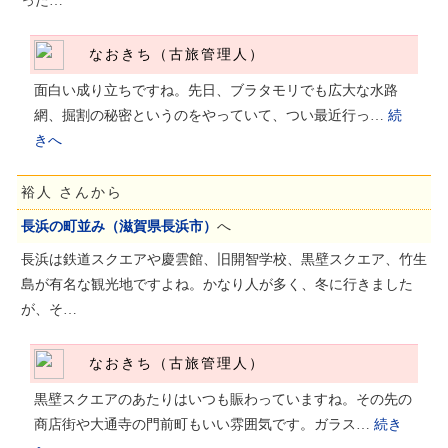
った…
なおきち（古旅管理人）
面白い成り立ちですね。先日、ブラタモリでも広大な水路
網、掘割の秘密というのをやっていて、つい最近行っ…
続
きへ
裕人 さんから
長浜の町並み（滋賀県長浜市）
へ
長浜は鉄道スクエアや慶雲館、旧開智学校、黒壁スクエア、竹生
島が有名な観光地ですよね。かなり人が多く、冬に行きました
が、そ…
なおきち（古旅管理人）
黒壁スクエアのあたりはいつも賑わっていますね。その先の
商店街や大通寺の門前町もいい雰囲気です。ガラス…
続き