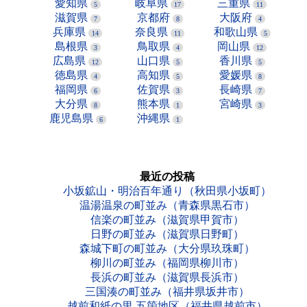
愛知県
岐阜県
三重県
5
17
11
滋賀県
京都府
大阪府
7
8
4
兵庫県
奈良県
和歌山県
14
11
5
島根県
鳥取県
岡山県
3
4
12
広島県
山口県
香川県
12
5
5
徳島県
高知県
愛媛県
4
5
8
福岡県
佐賀県
長崎県
6
3
7
大分県
熊本県
宮崎県
8
1
3
鹿児島県
沖縄県
6
1
最近の投稿
小坂鉱山・明治百年通り（秋田県小坂町）
温湯温泉の町並み（青森県黒石市）
信楽の町並み（滋賀県甲賀市）
日野の町並み（滋賀県日野町）
森城下町の町並み（大分県玖珠町）
柳川の町並み（福岡県柳川市）
長浜の町並み（滋賀県長浜市）
三国湊の町並み（福井県坂井市）
越前和紙の里 五箇地区（福井県越前市）