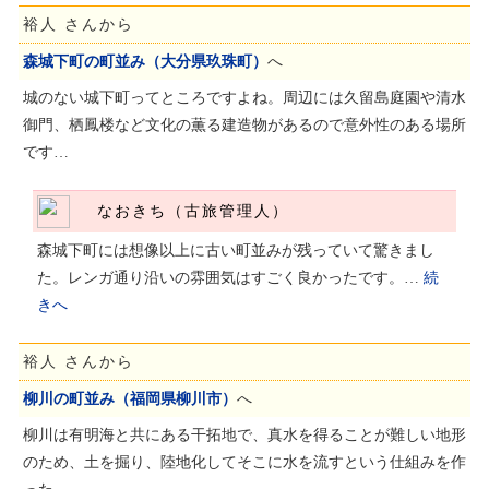
裕人 さんから
森城下町の町並み（大分県玖珠町）
へ
城のない城下町ってところですよね。周辺には久留島庭園や清水
御門、栖鳳楼など文化の薫る建造物があるので意外性のある場所
です…
なおきち（古旅管理人）
森城下町には想像以上に古い町並みが残っていて驚きまし
た。レンガ通り沿いの雰囲気はすごく良かったです。…
続
きへ
裕人 さんから
柳川の町並み（福岡県柳川市）
へ
柳川は有明海と共にある干拓地で、真水を得ることが難しい地形
のため、土を掘り、陸地化してそこに水を流すという仕組みを作