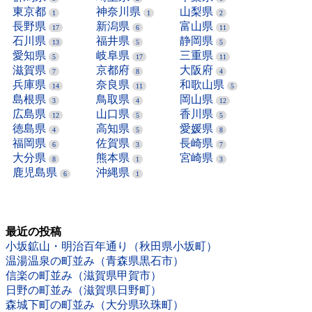
東京都
神奈川県
山梨県
1
1
2
長野県
新潟県
富山県
17
6
11
石川県
福井県
静岡県
13
5
5
愛知県
岐阜県
三重県
5
17
11
滋賀県
京都府
大阪府
7
8
4
兵庫県
奈良県
和歌山県
14
11
5
島根県
鳥取県
岡山県
3
4
12
広島県
山口県
香川県
12
5
5
徳島県
高知県
愛媛県
4
5
8
福岡県
佐賀県
長崎県
6
3
7
大分県
熊本県
宮崎県
8
1
3
鹿児島県
沖縄県
6
1
最近の投稿
小坂鉱山・明治百年通り（秋田県小坂町）
温湯温泉の町並み（青森県黒石市）
信楽の町並み（滋賀県甲賀市）
日野の町並み（滋賀県日野町）
森城下町の町並み（大分県玖珠町）