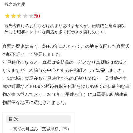
観光魅力度
★★★★★
★★★★★
50
観光客向けのお店などはあまりありませんが、伝統的な建造物以
外にも昭和のレトロな商店が多く街歩きを楽しめます。
真壁の歴史は古く、約400年にわたってこの地を支配した真壁氏
の城下町として発展しました。
江戸時代になると、真壁は笠間藩の一部となり真壁城は廃城と
なりますが、木綿市を中心とする在郷町として繁栄しました。
この地域には現在も江戸時代からの町割りが残り、見世蔵や土
蔵や町屋など104棟の登録有形文化財をはじめ多くの伝統的な建
物が建ち並んでおり、2010年（平成22年）には重要伝統的建造
物群保存地区に選定されました。
目次
・
真壁の町並み（茨城県桜川市）