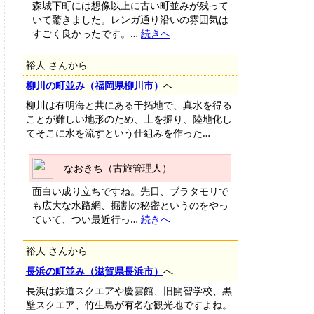
森城下町には想像以上に古い町並みが残って
いて驚きました。レンガ通り沿いの雰囲気は
すごく良かったです。…
続きへ
裕人 さんから
柳川の町並み（福岡県柳川市）
へ
柳川は有明海と共にある干拓地で、真水を得る
ことが難しい地形のため、土を掘り、陸地化し
てそこに水を流すという仕組みを作った…
なおきち（古旅管理人）
面白い成り立ちですね。先日、ブラタモリで
も広大な水路網、掘割の秘密というのをやっ
ていて、つい最近行っ…
続きへ
裕人 さんから
長浜の町並み（滋賀県長浜市）
へ
長浜は鉄道スクエアや慶雲館、旧開智学校、黒
壁スクエア、竹生島が有名な観光地ですよね。