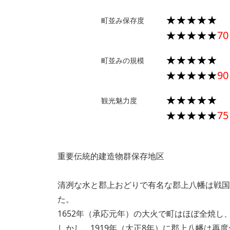
★★★★★
町並み保存度
★★★★★
70
★★★★★
町並みの規模
★★★★★
90
★★★★★
観光魅力度
★★★★★
75
重要伝統的建造物群保存地区
清冽な水と郡上おどりで有名な郡上八幡は戦国
た。
1652年（承応元年）の大火で町はほぼ全焼
しかし、1919年（大正8年）に郡上八幡は再