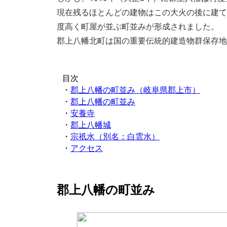
現在残るほとんどの建物はこの大火の後に建て
度高く町屋が並ぶ町並みが形成されました。
郡上八幡北町は国の重要伝統的建造物群保存地
目次
・
郡上八幡の町並み（岐阜県郡上市）
・
郡上八幡の町並み
・
安養寺
・
郡上八幡城
・
宗祇水（別名：白雲水）
・
アクセス
郡上八幡の町並み