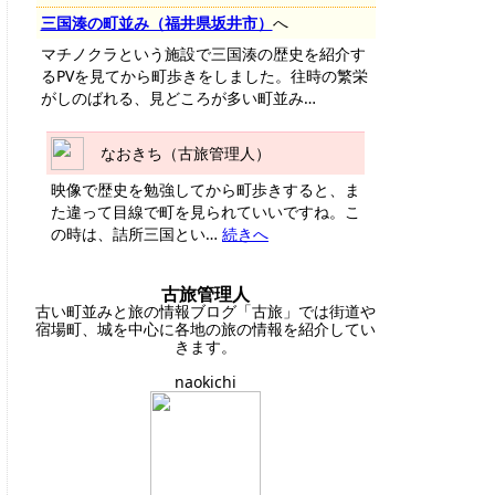
三国湊の町並み（福井県坂井市）
へ
マチノクラという施設で三国湊の歴史を紹介す
るPVを見てから町歩きをしました。往時の繁栄
がしのばれる、見どころが多い町並み…
なおきち（古旅管理人）
映像で歴史を勉強してから町歩きすると、ま
た違って目線で町を見られていいですね。こ
の時は、詰所三国とい…
続きへ
古旅管理人
古い町並みと旅の情報ブログ「古旅」では街道や
宿場町、城を中心に各地の旅の情報を紹介してい
きます。
naokichi