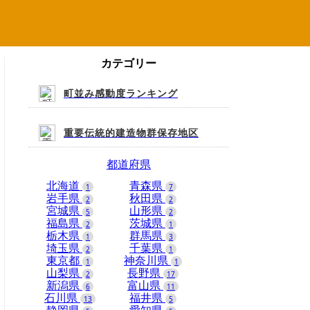
カテゴリー
町並み感動度ランキング
重要伝統的建造物群保存地区
都道府県
北海道
青森県
1
7
岩手県
秋田県
2
2
宮城県
山形県
5
2
福島県
茨城県
2
1
栃木県
群馬県
1
3
埼玉県
千葉県
2
1
東京都
神奈川県
1
1
山梨県
長野県
2
17
新潟県
富山県
6
11
石川県
福井県
13
5