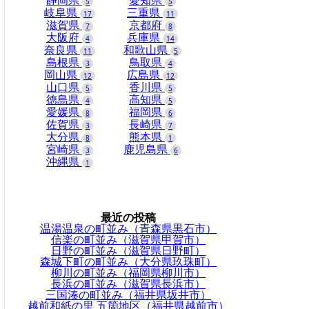
静岡県
愛知県
5
5
岐阜県
三重県
17
11
滋賀県
京都府
7
8
大阪府
兵庫県
4
14
奈良県
和歌山県
11
5
島根県
鳥取県
3
4
岡山県
広島県
12
12
山口県
香川県
5
5
徳島県
高知県
4
5
愛媛県
福岡県
8
6
佐賀県
長崎県
3
7
大分県
熊本県
8
1
宮崎県
鹿児島県
3
6
沖縄県
1
最近の投稿
温湯温泉の町並み（青森県黒石市）
信楽の町並み（滋賀県甲賀市）
日野の町並み（滋賀県日野町）
森城下町の町並み（大分県玖珠町）
柳川の町並み（福岡県柳川市）
長浜の町並み（滋賀県長浜市）
三国湊の町並み（福井県坂井市）
越前和紙の里 五箇地区（福井県越前市）