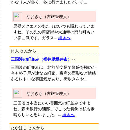
かなり人が多く、冬に行きましたが、そ…
なおきち（古旅管理人）
黒壁スクエアのあたりはいつも賑わっていま
すね。その先の商店街や大通寺の門前町もい
い雰囲気です。ガラス…
続きへ
裕人 さんから
三国湊の町並み（福井県坂井市）
へ
三国湊の町並みは、北前船交易で隆盛を極めた
今も格子戸が連なる町家、豪商の面影など情緒
あるレトロな雰囲気があり、街歩きをや…
なおきち（古旅管理人）
三国湊は本当にいい雰囲気の町並みですよ
ね。森田銀行の細部までこった装飾は私も素
晴らしいと思いました。…
続きへ
たかはし さんから