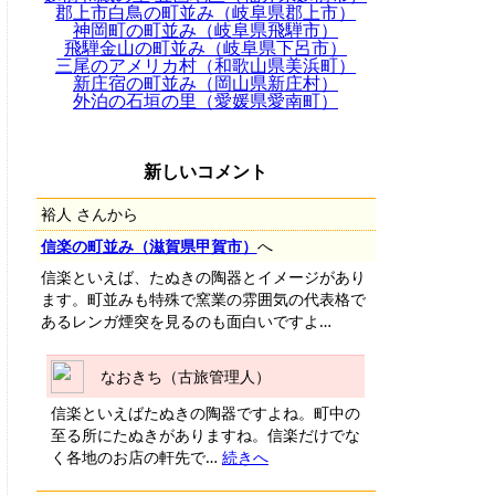
郡上市白鳥の町並み（岐阜県郡上市）
神岡町の町並み（岐阜県飛騨市）
飛騨金山の町並み（岐阜県下呂市）
三尾のアメリカ村（和歌山県美浜町）
新庄宿の町並み（岡山県新庄村）
外泊の石垣の里（愛媛県愛南町）
新しいコメント
裕人 さんから
信楽の町並み（滋賀県甲賀市）
へ
信楽といえば、たぬきの陶器とイメージがあり
ます。町並みも特殊で窯業の雰囲気の代表格で
あるレンガ煙突を見るのも面白いですよ…
なおきち（古旅管理人）
信楽といえばたぬきの陶器ですよね。町中の
至る所にたぬきがありますね。信楽だけでな
く各地のお店の軒先で…
続きへ