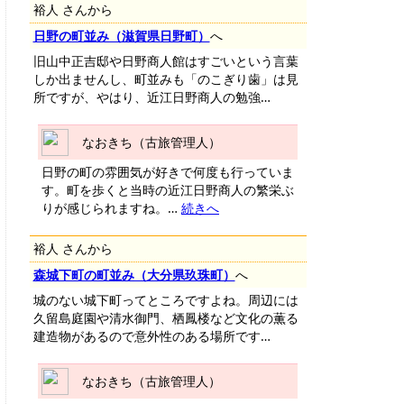
裕人 さんから
日野の町並み（滋賀県日野町）
へ
旧山中正吉邸や日野商人館はすごいという言葉
しか出ませんし、町並みも「のこぎり歯」は見
所ですが、やはり、近江日野商人の勉強…
なおきち（古旅管理人）
日野の町の雰囲気が好きで何度も行っていま
す。町を歩くと当時の近江日野商人の繁栄ぶ
りが感じられますね。…
続きへ
裕人 さんから
森城下町の町並み（大分県玖珠町）
へ
城のない城下町ってところですよね。周辺には
久留島庭園や清水御門、栖鳳楼など文化の薫る
建造物があるので意外性のある場所です…
なおきち（古旅管理人）