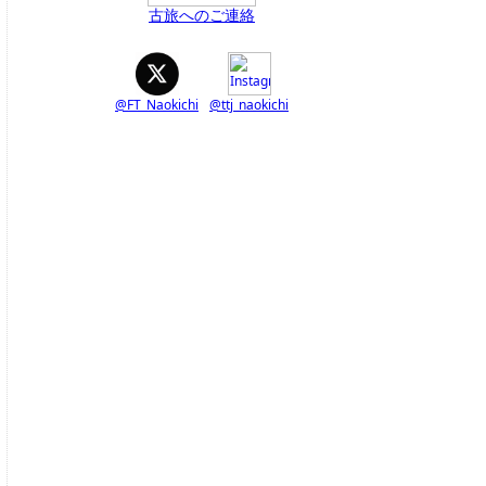
古旅へのご連絡
@FT_Naokichi
@ttj_naokichi