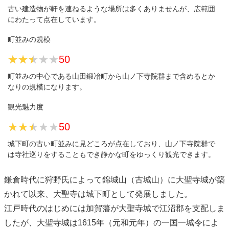
古い建造物が軒を連ねるような場所は多くありませんが、広範囲
にわたって点在しています。
町並みの規模
★★★★★
★★★★★
50
町並みの中心である山田鍛冶町から山ノ下寺院群まで含めるとか
なりの規模になります。
観光魅力度
★★★★★
★★★★★
50
城下町の古い町並みに見どころが点在しており、山ノ下寺院群で
は寺社巡りをすることもでき静かな町をゆっくり観光できます。
鎌倉時代に狩野氏によって錦城山（古城山）に大聖寺城が築
かれて以来、大聖寺は城下町として発展しました。
江戸時代のはじめには加賀藩が大聖寺城で江沼郡を支配しま
したが、大聖寺城は1615年（元和元年）の一国一城令によ