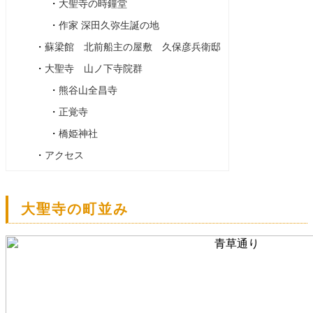
・
大聖寺の時鐘堂
・
作家 深田久弥生誕の地
・
蘇梁館 北前船主の屋敷 久保彦兵衛邸
・
大聖寺 山ノ下寺院群
・
熊谷山全昌寺
・
正覚寺
・
橋姫神社
・
アクセス
大聖寺の町並み