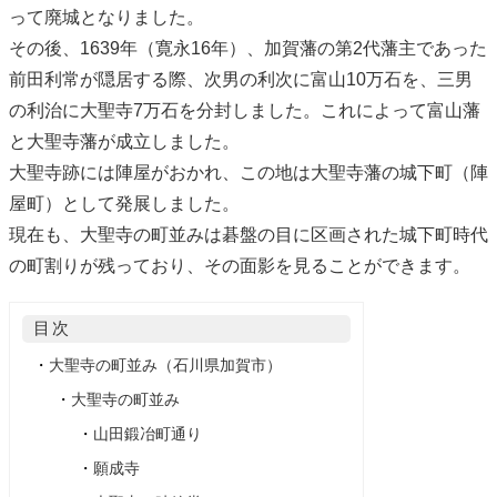
って廃城となりました。
その後、1639年（寛永16年）、加賀藩の第2代藩主であった
前田利常が隠居する際、次男の利次に富山10万石を、三男
の利治に大聖寺7万石を分封しました。これによって富山藩
と大聖寺藩が成立しました。
大聖寺跡には陣屋がおかれ、この地は大聖寺藩の城下町（陣
屋町）として発展しました。
現在も、大聖寺の町並みは碁盤の目に区画された城下町時代
の町割りが残っており、その面影を見ることができます。
目次
・
大聖寺の町並み（石川県加賀市）
・
大聖寺の町並み
・
山田鍛冶町通り
・
願成寺